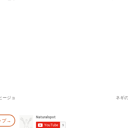
ヒージョ
ネギ
ップ→