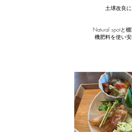
土壌改良に
Natural sp
機肥料を使い
安